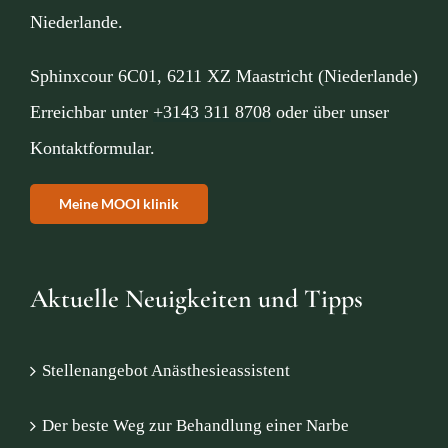
Aktue
Niederlande.
Mijn
Sphinxcour 6C01, 6211 XZ Maastricht (Niederlande)
Konta
Erreichbar unter
+3143 311 8708
oder über unser
Überw
Kontaktformular
.
Meine MOOI klinik
Aktuelle Neuigkeiten und Tipps
Stellenangebot Anästhesieassistent
Der beste Weg zur Behandlung einer Narbe