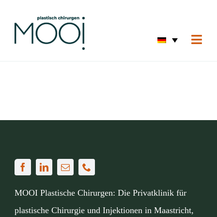
Skip
to
content
Togg
Navi
Starts
Augen
Hautv
Korre
Körpe
Starts
Vorhe
MOOI Plastische Chirurgen: Die Privatklinik für
Über 
plastische Chirurgie und Injektionen in Maastricht,