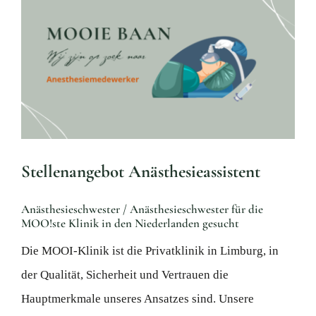
Aktue
Larger
Mijn
Image
Konta
Überw
Stellenangebot Anästhesieassistent
Anästhesieschwester / Anästhesieschwester für die
MOO!ste Klinik in den Niederlanden gesucht
Die MOOI-Klinik ist die Privatklinik in Limburg, in
der Qualität, Sicherheit und Vertrauen die
Hauptmerkmale unseres Ansatzes sind. Unsere