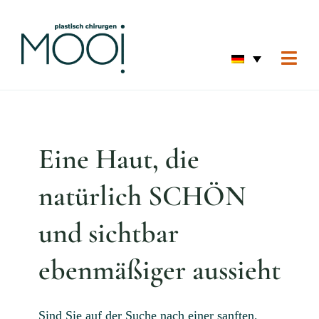
Skip
to
content
Togg
Navi
Starts
Augen
Eine Haut, die
Hautv
Korre
natürlich SCHÖN
Körpe
und sichtbar
Starts
ebenmäßiger aussieht
Vorhe
Über 
Sind Sie auf der Suche nach einer sanften,