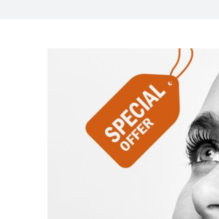
View
Larger
Image