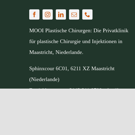
MOOI Plastische Chirurgen: Die Privatklinik
für plastische Chirurgie und Injektionen in
Maastricht, Niederlande.
Sphinxcour 6C01, 6211 XZ Maastricht
(Niederlande)
Erreichbar unter
+3143 311 8708
oder über
unser
Kontaktformular
.
Meine MOOI klinik