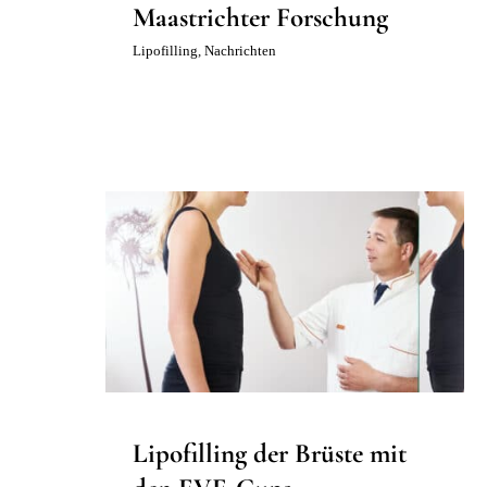
Maastrichter Forschung
Lipofilling
,
Nachrichten
Lipofilling der Brüste mit den
EVE-Cups
Brustvergrößerung
Körper
Korrektur der Brüste
Lipofilling
Lipofilling der Brüste mit