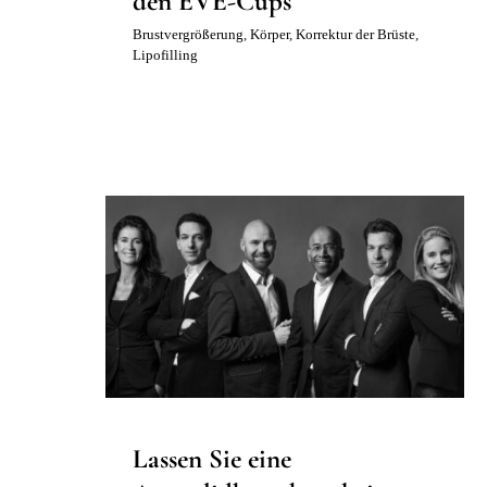
den EVE-Cups
Brustvergrößerung
,
Körper
,
Korrektur der Brüste
,
Lipofilling
Lassen Sie eine
Augenlidkorrektur bei Ihrem
Hausarzt oder plastischen
Chirurgen durchführen?
Chirurgie der Augenlider
Gesicht
Lassen Sie eine