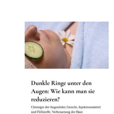
Dunkle Ringe unter den Augen:
Wie kann man sie reduzieren?
Chirurgie der Augenlider
Gesicht
Injektionsmittel
und Füllstoffe
Verbesserung der Haut
Dunkle Ringe unter den
Augen: Wie kann man sie
reduzieren?
Chirurgie der Augenlider
,
Gesicht
,
Injektionsmittel
und Füllstoffe
,
Verbesserung der Haut