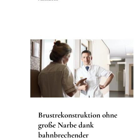
Brustrekonstruktion ohne
große Narbe dank
bahnbrechender Maastrichter
Forschung
Lipofilling
Nachrichten
Brustrekonstruktion ohne
große Narbe dank
bahnbrechender