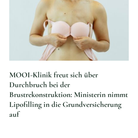
Aktue
Larger
Mijn
Image
Konta
Überw
MOOI-Klinik freut sich über
Durchbruch bei der
Brustrekonstruktion: Ministerin nimmt
Lipofilling in die Grundversicherung
auf