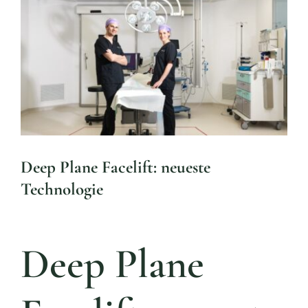
Aktue
Larger
Mijn
Image
Konta
Überw
Deep Plane Facelift: neueste
Technologie
Deep Plane