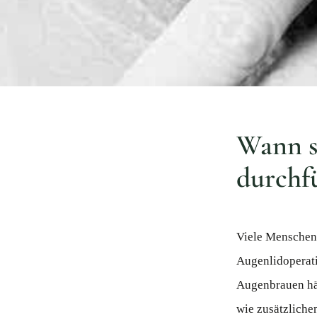
Wann so
durchf
Viele Menschen 
Augenlidoperati
Augenbrauen hän
wie zusätzliche