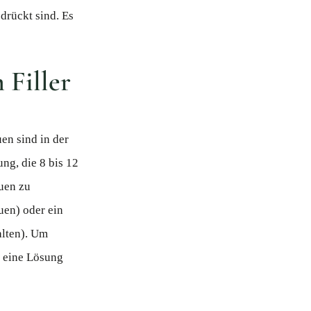
drückt sind. Es
 Filler
en sind in der
ng, die 8 bis 12
auen zu
uen) oder ein
alten). Um
g eine Lösung