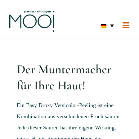
Skip
to
content
Togg
Navi
Starts
Augen
Der Muntermacher
Hautv
Korre
für Ihre Haut!
Körpe
Starts
Ein Easy Droxy Versicolor-Peeling ist eine
Kombination aus verschiedenen Fruchtsäuren.
Vorhe
Jede dieser Säuren hat ihre eigene Wirkung,
Über 
wie z. B. die Reinigung der Haut, die