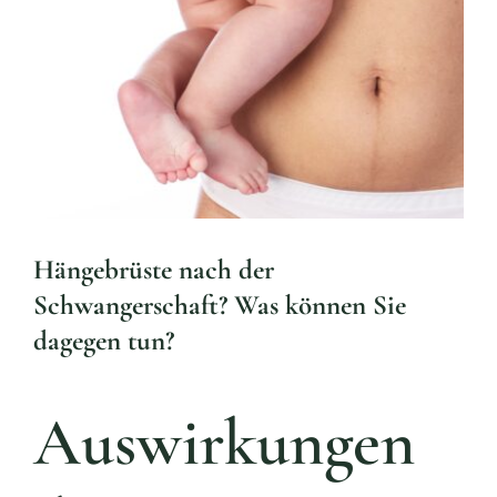
Aktue
Larger
Mijn
Image
Konta
Überw
Hängebrüste nach der
Schwangerschaft? Was können Sie
dagegen tun?
Auswirkungen