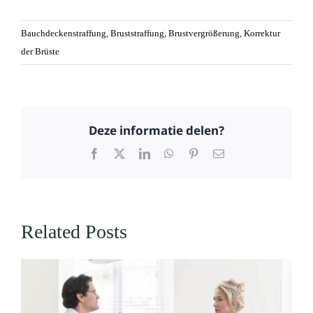
Bauchdeckenstraffung
,
Bruststraffung
,
Brustvergrößerung
,
Korrektur
der Brüste
Deze informatie delen?
Facebook
X
LinkedIn
WhatsApp
Pinterest
Email
Related Posts