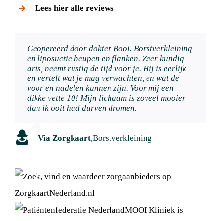
Lees hier alle reviews
Geopereerd door dokter Booi. Borstverkleining
Ik ben erg tevreden met het resultaat! Heb mijn
en liposuctie heupen en flanken. Zeer kundig
prothesen laten verwijderen en tevens een
arts, neemt rustig de tijd voor je. Hij is eerlijk
borstlift met verkleining laten doen. Ik was
en vertelt wat je mag verwachten, en wat de
eerst bang voor een ‘leeggelopen’ effect, maar
voor en nadelen kunnen zijn. Voor mij een
niets van dat alles. Dr Meesters verstaat haar
dikke vette 10! Mijn lichaam is zoveel mooier
vak uitstekend.
dan ik ooit had durven dromen.
Via Zorgkaart
,
Meerdere ingrepen
Via Zorgkaart
,
Borstverkleining
MOOI Kliniek
is