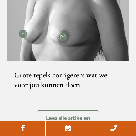
Grote tepels corrigeren: wat we voor
jou kunnen doen
Borstcorrectie
Grote tepels corrigeren: wat we
voor jou kunnen doen
Lees alle artikelen
Facebook
Afspraak
Telef