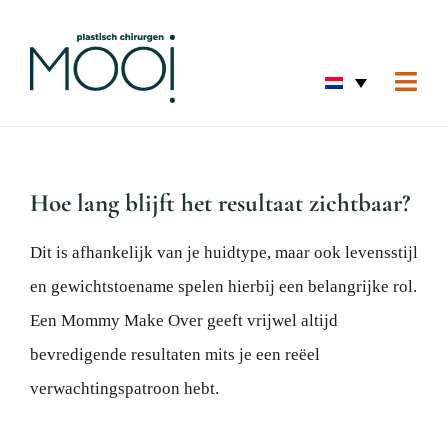
Ga
naar
inhoud
Togg
Navi
Home
Gezic
Hoe lang blijft het resultaat zichtbaar?
Huid
Dit is afhankelijk van je huidtype, maar ook levensstijl
Borst
en gewichtstoename spelen hierbij een belangrijke rol.
Lich
Een Mommy Make Over geeft vrijwel altijd
Hand 
bevredigende resultaten mits je een reëel
Voor 
verwachtingspatroon hebt.
Over 