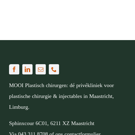
Actue
Mijn
Afspr
Conta
Doorv
MOOI Plastisch chirurgen: dé privékliniek voor
plastische chirurgie & injectables in Maastricht,
Limburg.
Sphinxcour 6C01, 6211 XZ Maastricht
Via
043 311 8708
of
ons contactformulier