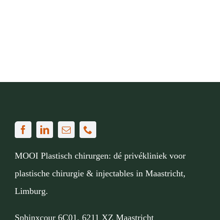
Actue
Mijn
Afspr
Conta
Doorv
MOOI Plastisch chirurgen: dé privékliniek voor
plastische chirurgie & injectables in Maastricht,
Limburg.
Sphinxcour 6C01, 6211 XZ Maastricht