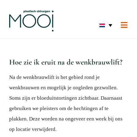
Ga
naar
inhoud
Togg
Navi
Home
Gezic
Hoe zie ik eruit na de wenkbrauwlift?
Huid
Na de wenkbrauwlift is het gebied rond je
Borst
wenkbrauwen en mogelijk je oogleden gezwollen.
Lich
Soms zijn er bloeduitstortingen zichtbaar. Daarnaast
Hand 
gebruiken we pleisters om de hechtingen af te
Voor 
plakken. Deze worden na ongeveer een week bij ons
Over 
op locatie verwijderd.