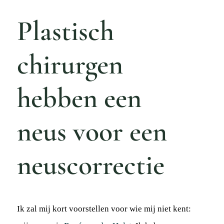
Actue
Plastisch
Mijn
Afspr
chirurgen
Conta
hebben een
Doorv
neus voor een
neuscorrectie
Ik zal mij kort voorstellen voor wie mij niet kent: