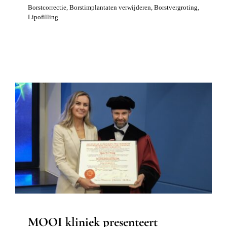
Borstcorrectie
,
Borstimplantaten verwijderen
,
Borstvergroting
,
Lipofilling
MOOI kliniek presenteert onderzoek
naar BII: de resultaten
Borstimplantaten verwijderen
Borstvergroting
Nieuws
MOOI kliniek presenteert