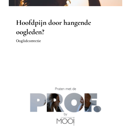
Hoofdpijn door hangende
oogleden?
Ooglidcorrectie
#4 Vlog praten met de prof: De
Bovenooglidcorrectie
Gezicht
Ooglidcorrectie
Vlogs