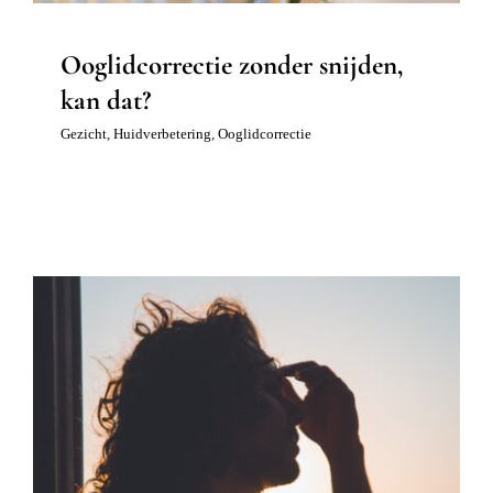
Ooglidcorrectie zonder snijden,
kan dat?
Gezicht
,
Huidverbetering
,
Ooglidcorrectie
Hoofdpijn door hangende oogleden?
Ooglidcorrectie