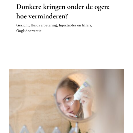
Donkere kringen onder de ogen:
hoe verminderen?
Gezicht
,
Huidverbetering
,
Injectables en fillers
,
Ooglidcorrectie
Ooglidcorrectie zonder snijden, kan
dat?
Gezicht
Huidverbetering
Ooglidcorrectie