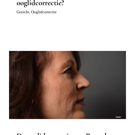
ooglidcorrectie?
Gezicht
,
Ooglidcorrectie
De ooglidcorrectie van Petra: lees haar
ervaring en verhaal
Ervaringsverhaal ogen
Ervaringsverhalen
Ooglidcorrectie