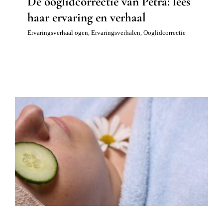
De ooglidcorrectie van Petra: lees
haar ervaring en verhaal
Ervaringsverhaal ogen
,
Ervaringsverhalen
,
Ooglidcorrectie
Donkere kringen onder de ogen: hoe
verminderen?
Gezicht
Huidverbetering
Injectables en fillers
Ooglidcorrectie