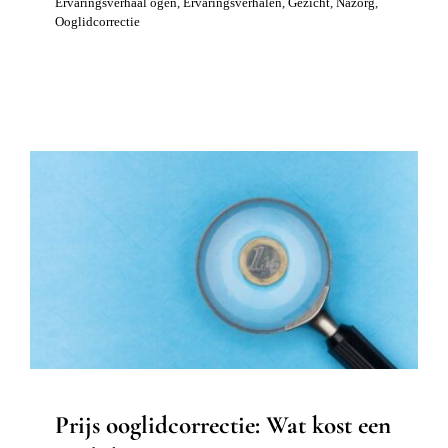
Ervaringsverhaal ogen
,
Ervaringsverhalen
,
Gezicht
,
Nazorg
,
Ooglidcorrectie
Prijs ooglidcorrectie: Wat kost een
ooglidcorrectie?
Gezicht
Ooglidcorrectie
Prijs ooglidcorrectie: Wat kost een