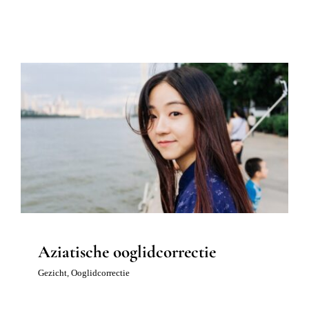
Actue
Mijn
Afspr
Conta
Doorv
Aziatische ooglidcorrectie
Gezicht
Ooglidcorrectie
Aziatische ooglidcorrectie
Gezicht
,
Ooglidcorrectie