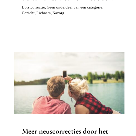
Borstcorrectie
,
Geen onderdeel van een categorie
,
Gezicht
,
Lichaam
,
Nazorg
Meer neuscorrecties door het
SELFIE effect
Gezicht
Neuscorrectie
Meer neuscorrecties door het