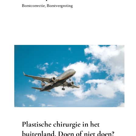
Borstcorrectie
,
Borstvergroting
Plastische chirurgie in het
buitenland. Doen of niet doen?
Borstcorrectie
Geen onderdeel van een categorie
Gezicht
Lichaam
Nazorg
Plastische chirurgie in het
buitenland. Doen of niet doen?