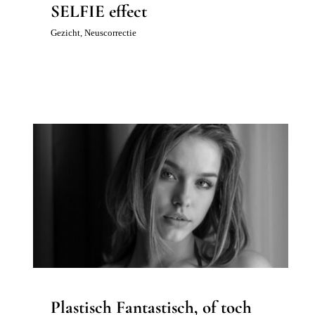
SELFIE effect
Gezicht
,
Neuscorrectie
Plastisch Fantastisch, of toch niet?
Geen onderdeel van een categorie
Plastisch Fantastisch, of toch