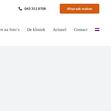
043 311 8708
Afspraak maken
en na foto’s
De kliniek
Actueel
Contact