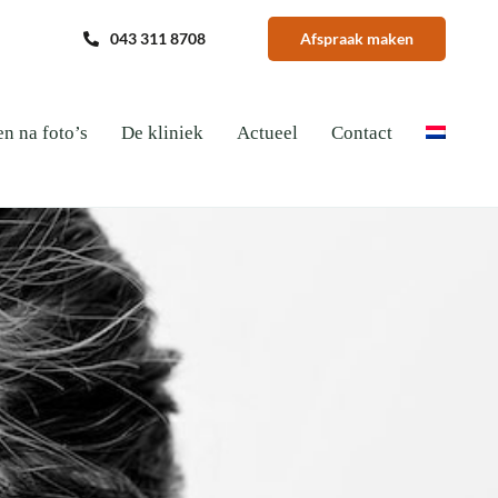
043 311 8708
Afspraak maken
en na foto’s
De kliniek
Actueel
Contact