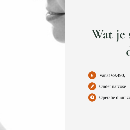
Wat je 
Vanaf €9.490,-
Onder narcose
Operatie duurt z