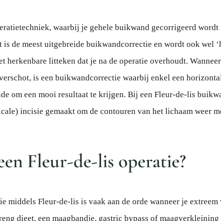
peratietechniek, waarbij je gehele buikwand gecorrigeerd wordt 
et is de meest uitgebreide buikwandcorrectie en wordt ook wel ‘
 herkenbare litteken dat je na de operatie overhoudt. Wanneer 
verschot, is een buikwandcorrectie waarbij enkel een horizontal
de om een mooi resultaat te krijgen. Bij een Fleur-de-lis buikw
icale) incisie gemaakt om de contouren van het lichaam weer mo
en Fleur-de-lis operatie?
e middels Fleur-de-lis is vaak aan de orde wanneer je extreem 
treng dieet, een maagbandje, gastric bypass of maagverkleining