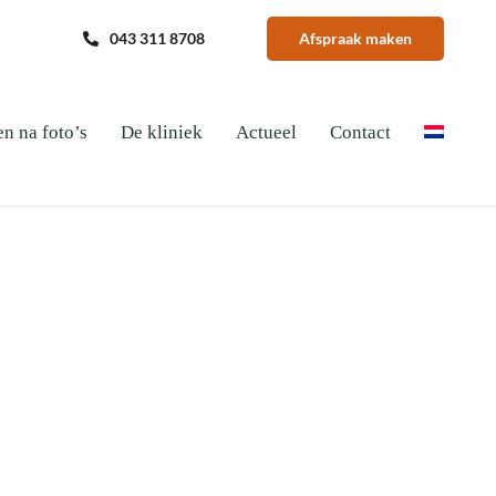
043 311 8708
Afspraak maken
en na foto’s
De kliniek
Actueel
Contact