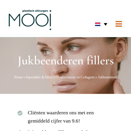
Ga
naar
inhoud
Togg
Navi
Home
Gezic
Jukbeenderen fillers
Huid
Borst
Home
»
Injectables & fillers
»
Hyaluronzuur en Collageen
»
Jukbeenderen
Lich
Hand 
Voor 
Cliënten waarderen ons met een
gemiddeld cijfer van 9.6!
Over 