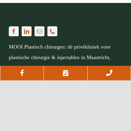
MOOI Plastisch chirurgen: dé privékliniek voor
plastische chirurgie & injectables in Maastricht,
Limburg.
Facebook
Afspraak
Telef
Sphinxcour 6C01, 6211 XZ Maastricht
maken
om
Via
043 311 8708
of
ons contactformulier
te
bellen
Mijn MOOI kliniek