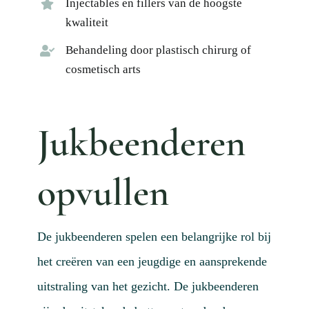
Injectables en fillers van de hoogste
Actue
kwaliteit
Mijn
Behandeling door plastisch chirurg of
Afspr
cosmetisch arts
Conta
Doorv
Jukbeenderen
opvullen
De jukbeenderen spelen een belangrijke rol bij
het creëren van een jeugdige en aansprekende
uitstraling van het gezicht. De jukbeenderen